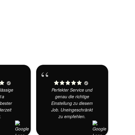
lässige
Perfekter Service und
 1a
genau die richtige
bester
Einstellung zu diesem
derzeit
Job. Uneingeschränkt
.
zu empfehlen.