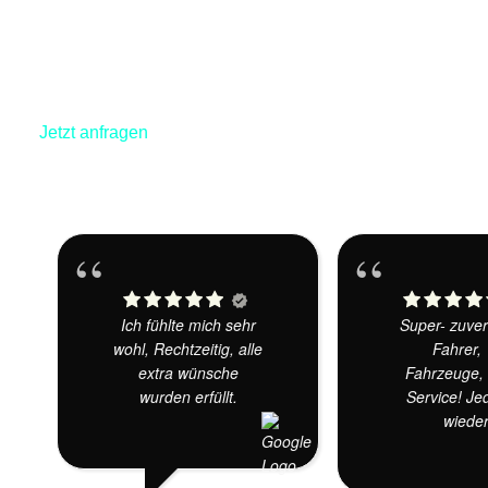
Jetzt anfragen
Ich fühlte mich sehr
Super- zuver
wohl, Rechtzeitig, alle
Fahrer,
extra wünsche
Fahrzeuge, 
wurden erfüllt.
Service! Je
wieder