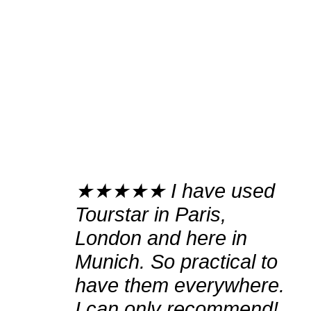
★★★★★ I have used
Tourstar in Paris,
London and here in
Munich. So practical to
have them everywhere.
I can only recommend!