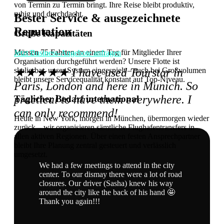
von Termin zu Termin bringt. Ihre Reise bleibt produktiv,
ruhig und durchdacht.
Bester Service & ausgezeichnete
Reputation
Große Kapazitäten
Müssen 75 Fahrten an einem Tag für Mitglieder Ihrer
Jetzt Business-Angebote anfragen
Organisation durchgeführt werden? Unsere Flotte ist
★★★★★ I have used Tourstar in
skalierbar, unser System eingespielt – auch bei Großvolumen
bleibt unsere Servicequalität konstant auf Top-Niveau.
Paris, London and here in Munich. So
practical to have them everywhere. I
Täglicher Bedarf international
can only recommend!
Heute in New York, morgen in München, übermorgen wieder
zurück – wir organisieren sämtliche Flughafentransfers in
allen aktiven Regionen. Über einen festen Ansprechpartner
bleibt Ihre Planung zentral gesteuert und verlässlich
umgesetzt.
We had a few meetings to attend in the city
center. To our dismay there were a lot of road
closures. Our driver (Sasha) knew his way
around the city like the back of his hand 🤩
Thank you again!!!