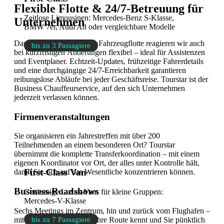
Flexible Flotte & 24/7-Betreuung für
Zeitlose Limousinen: Mercedes-Benz S-Klasse,
Unternehmen
BMW 7er, Audi A8 oder vergleichbare Modelle
Dank unserer skalierbaren Fahrzeugflotte reagieren wir auch
bis zu 3 Passagiere
bei kurzfristigen Änderungen flexibel – ideal für Assistenzen
und Eventplaner. Echtzeit-Updates, frühzeitige Fahrerdetails
und eine durchgängige 24/7-Erreichbarkeit garantieren
reibungslose Abläufe bei jeder Geschäftsreise. Tourstar ist der
Business Chauffeurservice, auf den sich Unternehmen
jederzeit verlassen können.
Firmenveranstaltungen
Sie organisieren ein Jahrestreffen mit über 200
Teilnehmenden an einem besonderen Ort? Tourstar
übernimmt die komplette Transferkoordination – mit einem
eigenen Koordinator vor Ort, der alles unter Kontrolle hält,
First-Class Van
damit Sie sich auf das Wesentliche konzentrieren können.
Business-Roadshows
Geräumige Luxus-Vans für kleine Gruppen:
Mercedes-V-Klasse
Sechs Meetings im Zentrum, hin und zurück vom Flughafen –
bis zu 7 Passagiere
mit einem Chauffeur, der Ihre Route kennt und Sie pünktlich