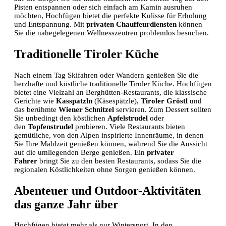
Pisten entspannen oder sich einfach am Kamin ausruhen
möchten, Hochfügen bietet die perfekte Kulisse für Erholung
und Entspannung. Mit
privaten Chauffeurdiensten
können
Sie die nahegelegenen Wellnesszentren problemlos besuchen.
Traditionelle Tiroler Küche
Nach einem Tag Skifahren oder Wandern genießen Sie die
herzhafte und köstliche traditionelle Tiroler Küche. Hochfügen
bietet eine Vielzahl an Berghütten-Restaurants, die klassische
Gerichte wie
Kasspatzln
(Käsespätzle),
Tiroler Gröstl
und
das berühmte
Wiener Schnitzel
servieren. Zum Dessert sollten
Sie unbedingt den köstlichen
Apfelstrudel
oder
den
Topfenstrudel
probieren. Viele Restaurants bieten
gemütliche, von den Alpen inspirierte Innenräume, in denen
Sie Ihre Mahlzeit genießen können, während Sie die Aussicht
auf die umliegenden Berge genießen. Ein
privater
Fahrer
bringt Sie zu den besten Restaurants, sodass Sie die
regionalen Köstlichkeiten ohne Sorgen genießen können.
Abenteuer und Outdoor-Aktivitäten
das ganze Jahr über
Hochfügen bietet mehr als nur Wintersport. In den