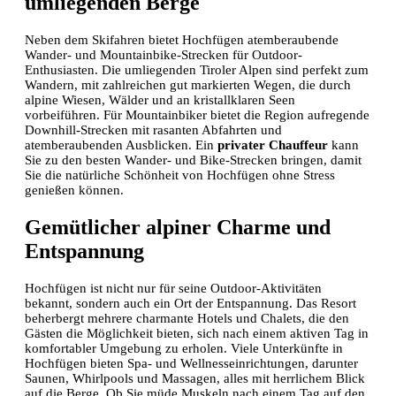
umliegenden Berge
Neben dem Skifahren bietet Hochfügen atemberaubende
Wander- und Mountainbike-Strecken für Outdoor-
Enthusiasten. Die umliegenden Tiroler Alpen sind perfekt zum
Wandern, mit zahlreichen gut markierten Wegen, die durch
alpine Wiesen, Wälder und an kristallklaren Seen
vorbeiführen. Für Mountainbiker bietet die Region aufregende
Downhill-Strecken mit rasanten Abfahrten und
atemberaubenden Ausblicken. Ein
privater Chauffeur
kann
Sie zu den besten Wander- und Bike-Strecken bringen, damit
Sie die natürliche Schönheit von Hochfügen ohne Stress
genießen können.
Gemütlicher alpiner Charme und
Entspannung
Hochfügen ist nicht nur für seine Outdoor-Aktivitäten
bekannt, sondern auch ein Ort der Entspannung. Das Resort
beherbergt mehrere charmante Hotels und Chalets, die den
Gästen die Möglichkeit bieten, sich nach einem aktiven Tag in
komfortabler Umgebung zu erholen. Viele Unterkünfte in
Hochfügen bieten Spa- und Wellnesseinrichtungen, darunter
Saunen, Whirlpools und Massagen, alles mit herrlichem Blick
auf die Berge. Ob Sie müde Muskeln nach einem Tag auf den