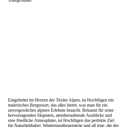
Tourgeflüster
Hochfügen: Ein
Verstecktes Alpines
Paradies für Ski
und Outdoor-
Abenteuer
Eingebettet im Herzen der Tiroler Alpen, ist Hochfügen ein
malerisches Bergresort, das alles bietet, was man für ein
unvergessliches alpines Erlebnis braucht. Bekannt für seine
hervorragenden Skipisten, atemberaubende Ausblicke und
eine friedliche Atmosphäre, ist Hochfügen das perfekte Ziel
für Naturliebhaber, Wintersportbegeisterte und all jene, die der