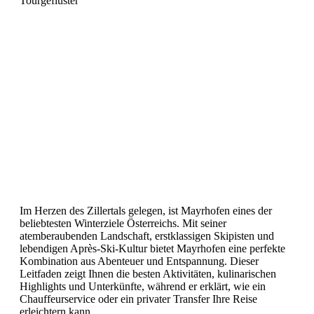
Tourgeflüster
Mayrhofen: Ihr
„Must-Go“ Winter-
Skiziel in
Österreich
Im Herzen des Zillertals gelegen, ist Mayrhofen eines der
beliebtesten Winterziele Österreichs. Mit seiner
atemberaubenden Landschaft, erstklassigen Skipisten und
lebendigen Après-Ski-Kultur bietet Mayrhofen eine perfekte
Kombination aus Abenteuer und Entspannung. Dieser
Leitfaden zeigt Ihnen die besten Aktivitäten, kulinarischen
Highlights und Unterkünfte, während er erklärt, wie ein
Chauffeurservice oder ein privater Transfer Ihre Reise
erleichtern kann.