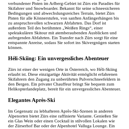
verbundener Pisten im Arlberg-Gebiet ist Zürs ein Paradies für
Skifahrer und Snowboarder. Bekannt für seine schneesicheren
Bedingungen und abwechslungsreiches Terrain, bietet Zürs
Pisten für alle Könnerstufen, von sanften Anfängerhängen bis
zu anspruchsvollen schwarzen Abfahrten. Das Dorf ist
außerdem Teil des berühmten „Weißen Rings“, einer
spektakulären Skitour mit atemberaubenden Ausblicken und
aufregenden Abfahrten. Ein Transfer nach Zürs sorgt für eine
entspannte Anreise, sodass Sie sofort ins Skivergnügen starten
können.
Héli-Skiing: Ein unvergessliches Abenteuer
Zürs ist einer der wenigen Orte in Österreich, wo Héli-Skiing
erlaubt ist. Diese einzigartige Aktivität ermöglicht erfahrenen
Skifahrern den Zugang zu unberührten Pulverschneefeldern in
den Bergen. Ein privater Chauffeur bringt Sie bequem zum
Helikopterlandeplatz, bereit für ein unvergessliches Abenteuer.
Elegantes Après-Ski
Im Gegensatz zu lebhafteren Après-Ski-Szenen in anderen
Alpenorten bietet Zürs eine raffinierte Variante. Genießen Sie
ein Glas Wein oder einen Cocktail in stilvollen Lokalen wie
der Zürserhof Bar oder der Alpenhotel Valluga Lounge. Ein