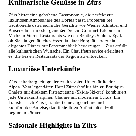
Kulinarische Genüsse in Zürs
Zürs bietet eine gehobene Gastronomie, die perfekt zur
luxuriösen Atmosphäre des Dorfes passt. Probieren Sie
traditionelle österreichische Gerichte wie Wiener Schnitzel und
Kaiserschmarrn oder genießen Sie ein Gourmet-Erlebnis in
Michelin-Sterne-Restaurants wie den Bentleys Stuben. Egal,
ob Sie ein gemütliches Essen in einer Berghütte oder ein
elegantes Dinner mit Panoramablick bevorzugen – Zürs erfüllt
alle kulinarischen Wünsche. Ein Chauffeurservice erleichtert
es, die besten Restaurants der Region zu entdecken.
Luxuriöse Unterkünfte
Zürs beherbergt einige der exklusivsten Unterkünfte der
Alpen. Vom legendären Hotel Zürserhof bis hin zu Boutique-
Chalets mit direktem Pistenzugang (Ski-in/Ski-out) kombiniert
jede Unterkunft alpinen Charme mit modernem Luxus. Ein
Transfer nach Zürs garantiert eine angenehme und
komfortable Anreise, damit Sie Ihren Aufenthalt stilvoll
beginnen können.
Saisonale Highlights in Zürs