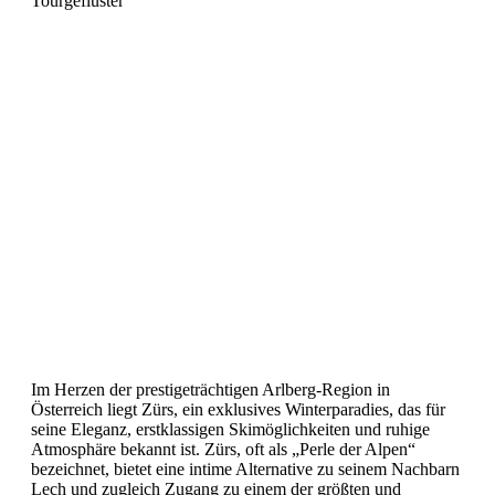
Tourgeflüster
Zürs: Ein
Verstecktes Juwel
im Arlberg für
Ihren Luxuriösen
Winterurlaub
Im Herzen der prestigeträchtigen Arlberg-Region in
Österreich liegt Zürs, ein exklusives Winterparadies, das für
seine Eleganz, erstklassigen Skimöglichkeiten und ruhige
Atmosphäre bekannt ist. Zürs, oft als „Perle der Alpen“
bezeichnet, bietet eine intime Alternative zu seinem Nachbarn
Lech und zugleich Zugang zu einem der größten und