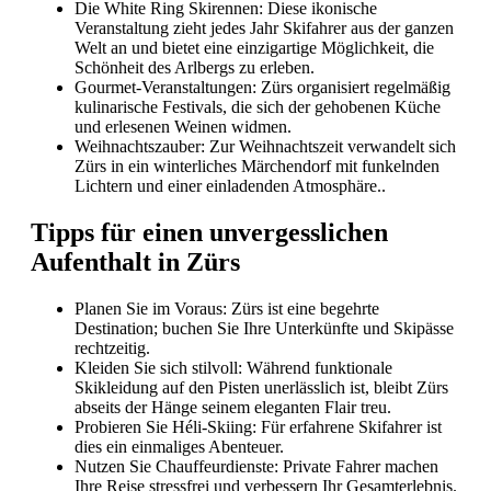
Die White Ring Skirennen: Diese ikonische
Veranstaltung zieht jedes Jahr Skifahrer aus der ganzen
Welt an und bietet eine einzigartige Möglichkeit, die
Schönheit des Arlbergs zu erleben.
Gourmet-Veranstaltungen: Zürs organisiert regelmäßig
kulinarische Festivals, die sich der gehobenen Küche
und erlesenen Weinen widmen.
Weihnachtszauber: Zur Weihnachtszeit verwandelt sich
Zürs in ein winterliches Märchendorf mit funkelnden
Lichtern und einer einladenden Atmosphäre..
Tipps für einen unvergesslichen
Aufenthalt in Zürs
Planen Sie im Voraus: Zürs ist eine begehrte
Destination; buchen Sie Ihre Unterkünfte und Skipässe
rechtzeitig.
Kleiden Sie sich stilvoll: Während funktionale
Skikleidung auf den Pisten unerlässlich ist, bleibt Zürs
abseits der Hänge seinem eleganten Flair treu.
Probieren Sie Héli-Skiing: Für erfahrene Skifahrer ist
dies ein einmaliges Abenteuer.
Nutzen Sie Chauffeurdienste: Private Fahrer machen
Ihre Reise stressfrei und verbessern Ihr Gesamterlebnis.