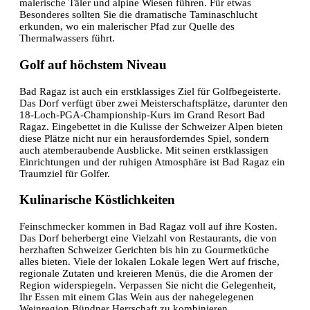
malerische Täler und alpine Wiesen führen. Für etwas
Besonderes sollten Sie die dramatische Taminaschlucht
erkunden, wo ein malerischer Pfad zur Quelle des
Thermalwassers führt.
Golf auf höchstem Niveau
Bad Ragaz ist auch ein erstklassiges Ziel für Golfbegeisterte.
Das Dorf verfügt über zwei Meisterschaftsplätze, darunter den
18-Loch-PGA-Championship-Kurs im Grand Resort Bad
Ragaz. Eingebettet in die Kulisse der Schweizer Alpen bieten
diese Plätze nicht nur ein herausforderndes Spiel, sondern
auch atemberaubende Ausblicke. Mit seinen erstklassigen
Einrichtungen und der ruhigen Atmosphäre ist Bad Ragaz ein
Traumziel für Golfer.
Kulinarische Köstlichkeiten
Feinschmecker kommen in Bad Ragaz voll auf ihre Kosten.
Das Dorf beherbergt eine Vielzahl von Restaurants, die von
herzhaften Schweizer Gerichten bis hin zu Gourmetküche
alles bieten. Viele der lokalen Lokale legen Wert auf frische,
regionale Zutaten und kreieren Menüs, die die Aromen der
Region widerspiegeln. Verpassen Sie nicht die Gelegenheit,
Ihr Essen mit einem Glas Wein aus der nahegelegenen
Weinregion Bündner Herrschaft zu kombinieren.