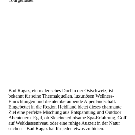
Tourgeflüster
Bad Ragaz: Ein
Wellness-Paradies
im Herzen der
Schweizer Alpen
Bad Ragaz, ein malerisches Dorf in der Ostschweiz, ist
bekannt für seine Thermalquellen, luxuriösen Wellness-
Einrichtungen und die atemberaubende Alpenlandschaft.
Eingebettet in die Region Heidiland bietet dieses charmante
Ziel eine perfekte Mischung aus Entspannung und Outdoor-
Abenteuern. Egal, ob Sie eine erholsame Spa-Erfahrung, Golf
auf Weltklasseniveau oder eine ruhige Auszeit in der Natur
suchen – Bad Ragaz hat für jeden etwas zu bieten.