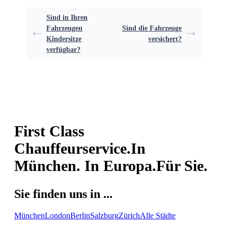
Sind in Ihren
Fahrzeugen
Sind die Fahrzeuge
Kindersitze
versichert?
verfügbar?
First Class
Chauffeurservice.
In
München. In Europa.
Für Sie.
Sie finden uns in ...
München
London
Berlin
Salzburg
Zürich
Alle Städte